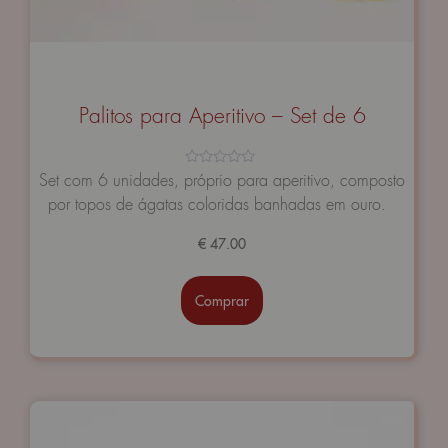
Palitos para Aperitivo – Set de 6
Avaliação
Set com 6 unidades, próprio para aperitivo, composto
0
por topos de ágatas coloridas banhadas em ouro.
de
5
€
47.00
Comprar