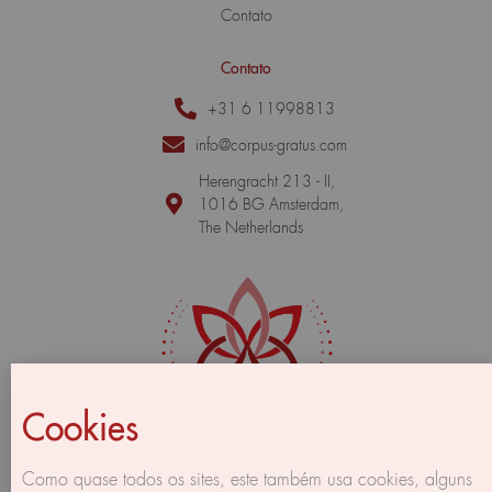
Contato
Contato
+31 6 11998813
info@corpus-gratus.com
Herengracht 213 - II,
1016 BG Amsterdam,
The Netherlands
Cookies
Como quase todos os sites, este também usa cookies, alguns