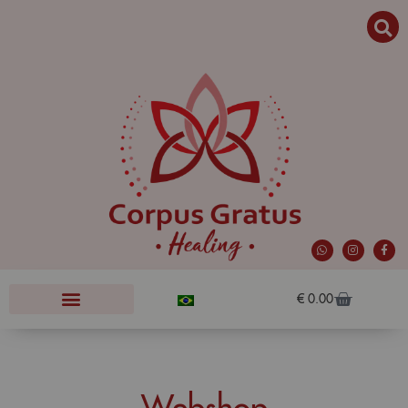
€
0.00
Webshop