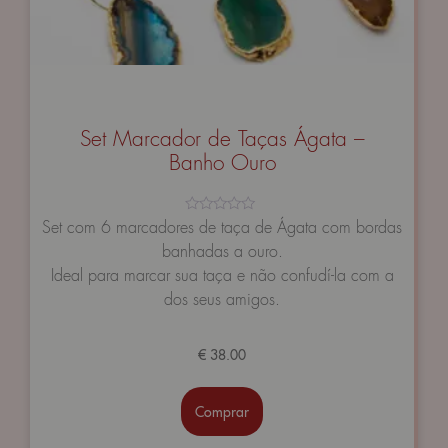
Set Marcador de Taças Ágata –
Banho Ouro
Avaliação
Set com 6 marcadores de taça de Ágata com bordas
0
banhadas a ouro.
de
5
Ideal para marcar sua taça e não confudí-la com a
dos seus amigos.
€
38.00
Comprar