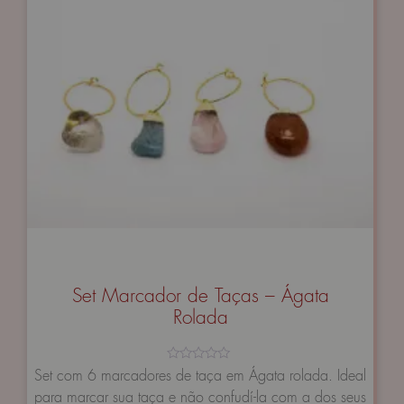
Set Marcador de Taças – Ágata
Rolada
Avaliação
Set com 6 marcadores de taça em Ágata rolada. Ideal
0
para marcar sua taça e não confudí-la com a dos seus
de