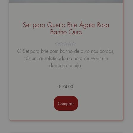
Set para Queijo Brie Ágata Rosa
Banho Ouro
Avaliação
O Set para brie com banho de ouro nas bordas,
0
trás um ar sofisticado na hora de servir um
de
5
delicioso queijo.
€
74.00
Comprar