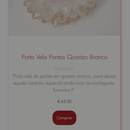
Porta Vela Pontas Quartzo Branco
Avaliação
Porta vela de pontas em quartzo branco, para deixar
0
aquele cantinho especial ainda mais aconchegante.
de
5
Tamanho P
€
65.00
Comprar