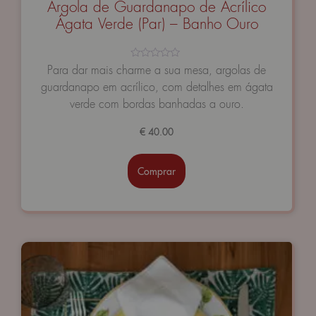
Argola de Guardanapo de Acrílico
Ágata Verde (Par) – Banho Ouro
Avaliação
Para dar mais charme a sua mesa, argolas de
0
guardanapo em acrílico, com detalhes em ágata
de
5
verde com bordas banhadas a ouro.
€
40.00
Comprar