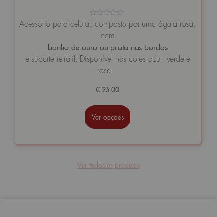
Avaliação
Acessório para celular, composto por uma ágata rosa,
0
com
de
5
banho de ouro ou prata nas bordas
e suporte retrátil. Disponível nas cores azul, verde e
rosa.
€
25.00
Ver opções
Ver todos os produtos