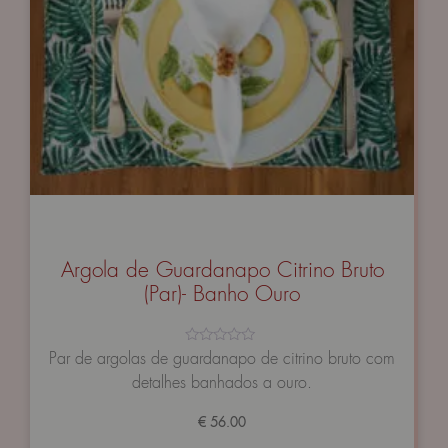
Argola de Guardanapo Citrino Bruto
(Par)- Banho Ouro
Avaliação
Par de argolas de guardanapo de citrino bruto com
0
detalhes banhados a ouro.
de
5
€
56.00