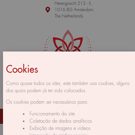
Herengracht 213 - II,
1016 BG Amsterdam,
The Netherlands
Cookies
Como quase todos os sites, este também usa cookies, alguns
dos quais podem já ter sido colocados.
Os cookies podem ser necessários para:
Funcionamento do site
Corpus Gratus © 2026 All rights reserved | made by Braga's
Creations
Coletação de dados analíticos
Exibição de imagens e vídeos