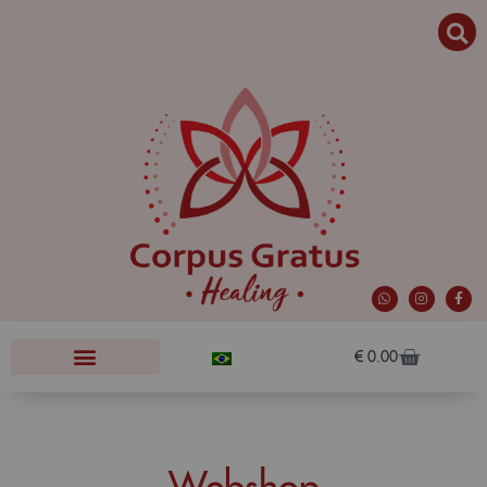
€
0.00
Webshop