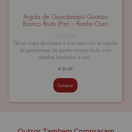
Argola de Guardanapo Quartzo
Branco Bruto (Par) – Banho Ouro
Avaliação
Dê um toque de charme à sua mesa com as argolas
0
de guardanapo de quartzo branco bruto, com
de
5
detalhes banhados a ouro.
€
56.00
Comprar
Outros Tambem Compraram