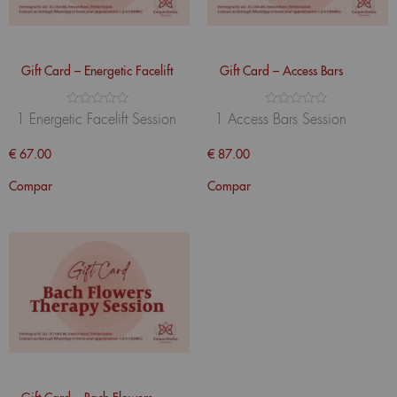
Gift Card – Energetic Facelift
Gift Card – Access Bars
Avaliação
Avaliação
1 Energetic Facelift Session
1 Access Bars Session
0
0
de
de
5
5
€
67.00
€
87.00
Compar
Compar