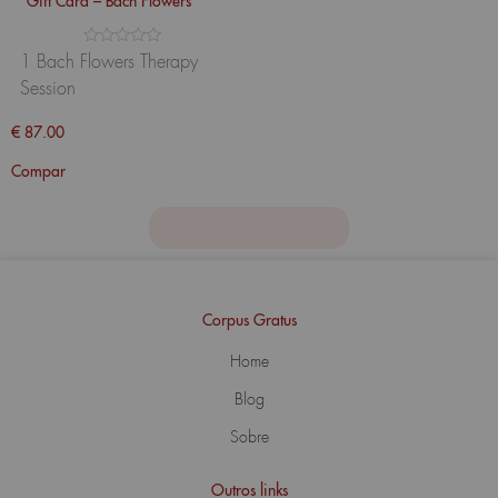
Gift Card – Bach Flowers
Avaliação
1 Bach Flowers Therapy
0
Session
de
5
€
87.00
Compar
Ver todos os gift cards
Corpus Gratus
Home
Blog
Sobre
Outros links