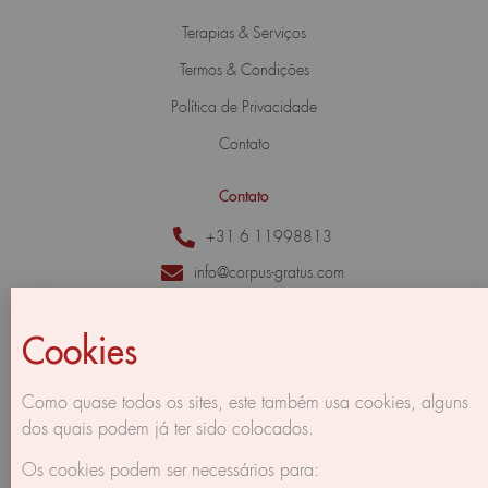
Terapias & Serviços
Termos & Condições
Política de Privacidade
Contato
Contato
+31 6 11998813
info@corpus-gratus.com
Herengracht 213 - II,
1016 BG Amsterdam,
Cookies
The Netherlands
Como quase todos os sites, este também usa cookies, alguns
dos quais podem já ter sido colocados.
Os cookies podem ser necessários para: