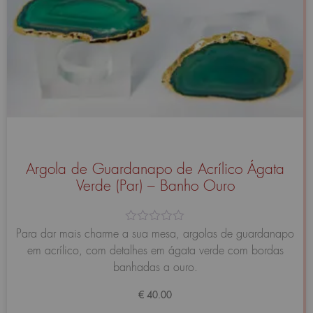
Argola de Guardanapo de Acrílico Ágata
Verde (Par) – Banho Ouro
Avaliação
Para dar mais charme a sua mesa, argolas de guardanapo
0
em acrílico, com detalhes em ágata verde com bordas
de
5
banhadas a ouro.
€
40.00