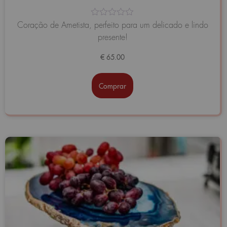
Avaliação
Coração de Ametista, perfeito para um delicado e lindo
0
presente!
de
5
€
65.00
Comprar