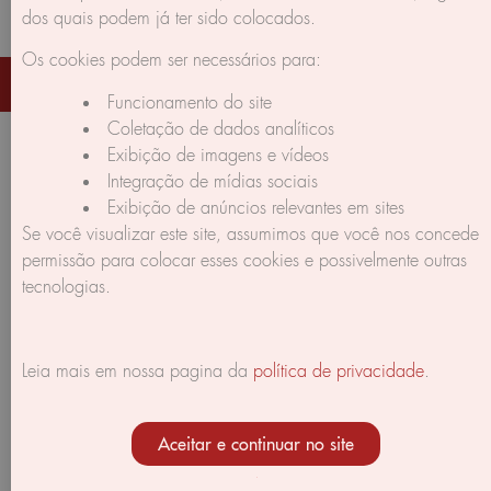
dos quais podem já ter sido colocados.
Os cookies podem ser necessários para:
Corpus Gratus © 2026 All rights reserved | made by Braga's
Creations
Funcionamento do site
Coletação de dados analíticos
Exibição de imagens e vídeos
Integração de mídias sociais
Exibição de anúncios relevantes em sites
Se você visualizar este site, assumimos que você nos concede
permissão para colocar esses cookies e possivelmente outras
tecnologias.
Leia mais em nossa pagina da
política de privacidade
.
Aceitar e continuar no site