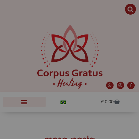
€
0.00
mesa posta