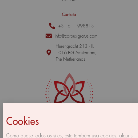
Contato
+31 6 11998813
info@corpus-gratus.com
Herengracht 213 - II,
1016 BG Amsterdam,
The Netherlands
Cookies
Como quase todos os sites, este também usa cookies, alguns