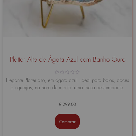
Platter Alto de Ágata Azul com Banho Ouro
Avaliação
Elegante Platter alto, em ágata azul, ideal para bolos, doces
0
ou queijos, na hora de montar uma mesa deslumbrante.
de
5
€
299.00
Comprar