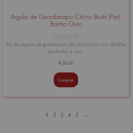
Argola de Guardanapo Citrino Bruto (Par)-
Banho Ouro
Avaliação
Par de argolas de guardanapo de citrino bruto com detalhes
0
banhados a ouro.
de
5
€
56.00
Comprar
1
2
3
4
5
→