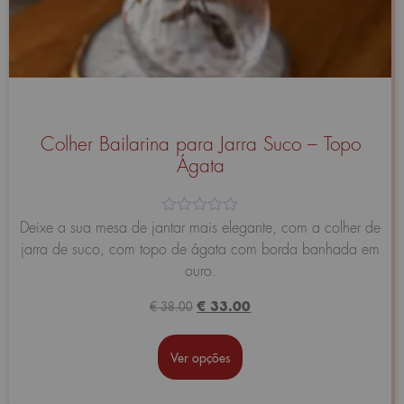
Colher Bailarina para Jarra Suco – Topo
Ágata
Avaliação
Deixe a sua mesa de jantar mais elegante, com a colher de
0
jarra de suco, com topo de ágata com borda banhada em
de
5
ouro.
€
33.00
€
38.00
Ver opções