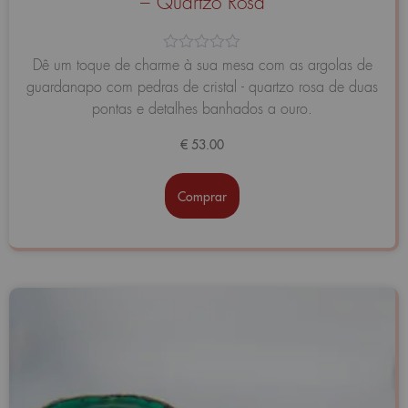
– Quartzo Rosa
Avaliação
Dê um toque de charme à sua mesa com as argolas de
0
guardanapo com pedras de cristal - quartzo rosa de duas
de
5
pontas e detalhes banhados a ouro.
€
53.00
Comprar