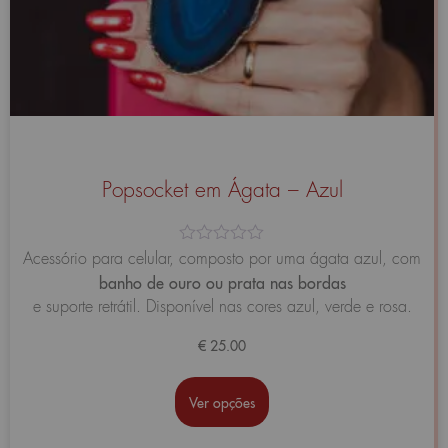
Popsocket em Ágata – Azul
Avaliação
Acessório para celular, composto por uma ágata azul, com
0
banho de ouro ou prata nas bordas
de
5
e suporte retrátil. Disponível nas cores azul, verde e rosa.
€
25.00
Ver opções