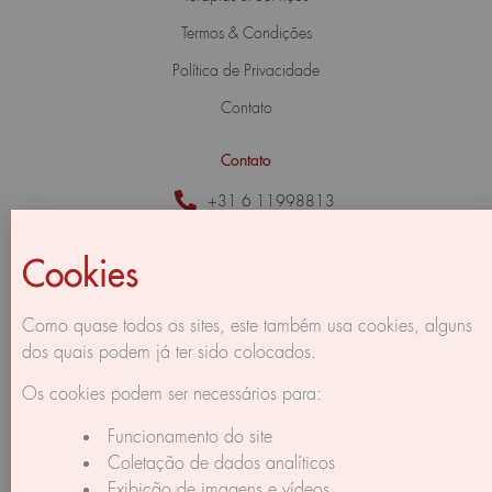
Termos & Condições
Política de Privacidade
Contato
Contato
+31 6 11998813
info@corpus-gratus.com
Cookies
Herengracht 213 - II,
1016 BG Amsterdam,
The Netherlands
Como quase todos os sites, este também usa cookies, alguns
dos quais podem já ter sido colocados.
Os cookies podem ser necessários para:
Funcionamento do site
Coletação de dados analíticos
Exibição de imagens e vídeos