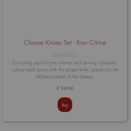
Cheese Knives Set - Row Citrine
Avaliação
For tasting your favorite cheese and serving it properly,
0
cutting each piece with the proper knife, preserving the
de
5
different textures of the cheese.
€
104.00
Buy