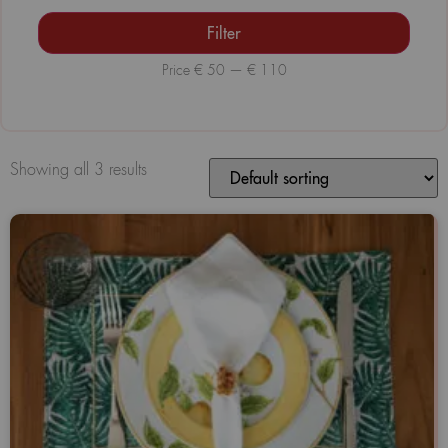
Filter
Price
€ 50
—
€ 110
Showing all 3 results