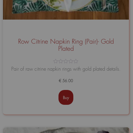
Row Citrine Napkin Ring (Pair)- Gold
Plated
Avaliação
Pair of raw citrine napkin rings with gold plated details.
0
de
€
56.00
5
Buy