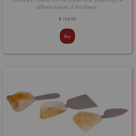
de
5
different textures of the cheese.
€
104.00
Buy