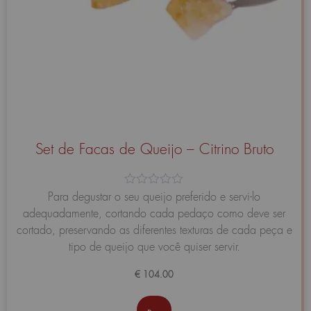
Set de Facas de Queijo – Citrino Bruto
Avaliação
Para degustar o seu queijo preferido e servi-lo
0
adequadamente, cortando cada pedaço como deve ser
de
5
cortado, preservando as diferentes texturas de cada peça e
tipo de queijo que você quiser servir.
€
104.00