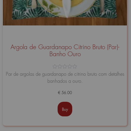
Argola de Guardanapo Citrino Bruto (Par)-
Banho Ouro
Avaliação
Par de argolas de guardanapo de citrino bruto com detalhes
0
banhados a ouro.
de
5
€
56.00
Buy