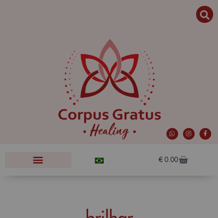
€
0.00
brilhar