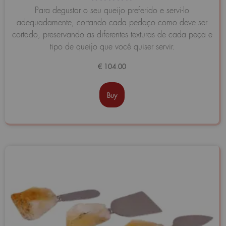
Avaliação
Para degustar o seu queijo preferido e servi-lo
0
adequadamente, cortando cada pedaço como deve ser
de
5
cortado, preservando as diferentes texturas de cada peça e
tipo de queijo que você quiser servir.
€
104.00
Buy