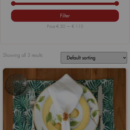
Filter
Price
€ 50
—
€ 110
Showing all 3 results