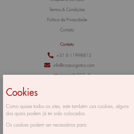
Termos & Condições
Política de Privacidade
Contato
Contato
+31 6 11998813
info@corpus-gratus.com
Herengracht 213 - II,
1016 BG Amsterdam,
The Netherlands
Cookies
Como quase todos os sites, este também usa cookies, alguns
dos quais podem já ter sido colocados.
Os cookies podem ser necessários para: