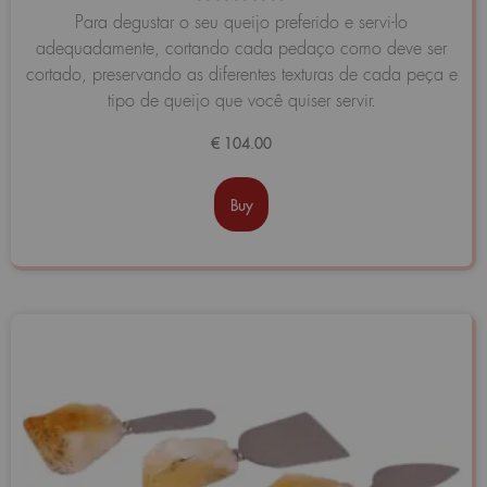
Avaliação
Para degustar o seu queijo preferido e servi-lo
0
adequadamente, cortando cada pedaço como deve ser
de
5
cortado, preservando as diferentes texturas de cada peça e
tipo de queijo que você quiser servir.
€
104.00
Buy