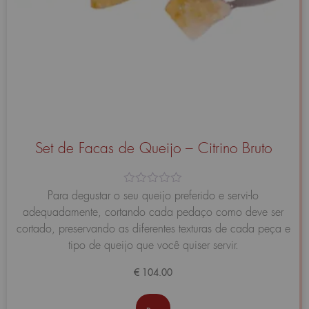
Set de Facas de Queijo – Citrino Bruto
Avaliação
Para degustar o seu queijo preferido e servi-lo
0
adequadamente, cortando cada pedaço como deve ser
de
5
cortado, preservando as diferentes texturas de cada peça e
tipo de queijo que você quiser servir.
€
104.00