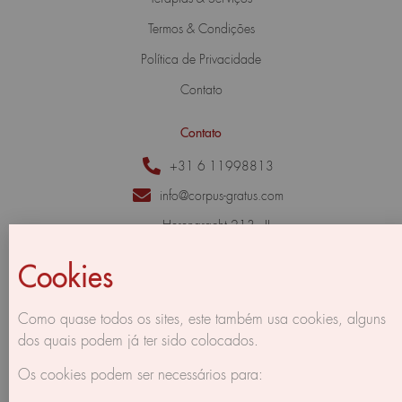
Termos & Condições
Política de Privacidade
Contato
Contato
+31 6 11998813
info@corpus-gratus.com
Herengracht 213 - II,
1016 BG Amsterdam,
The Netherlands
Cookies
Como quase todos os sites, este também usa cookies, alguns
dos quais podem já ter sido colocados.
Os cookies podem ser necessários para: