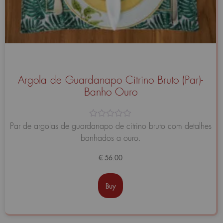
Argola de Guardanapo Citrino Bruto (Par)-
Banho Ouro
Avaliação
Par de argolas de guardanapo de citrino bruto com detalhes
0
banhados a ouro.
de
5
€
56.00
Buy