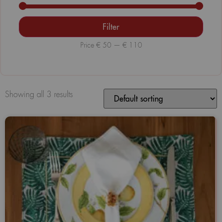
Filter
Price
€ 50
—
€ 110
Showing all 3 results