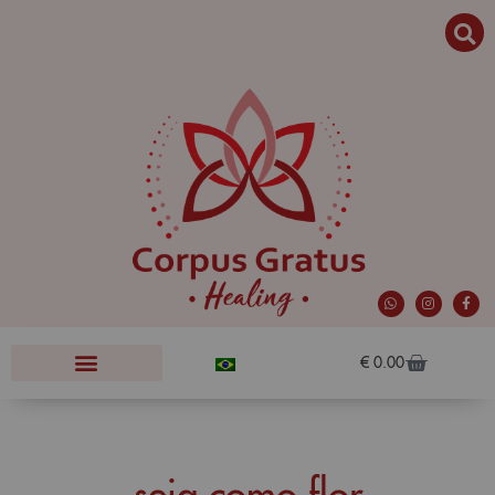
€
0.00
seja como flor