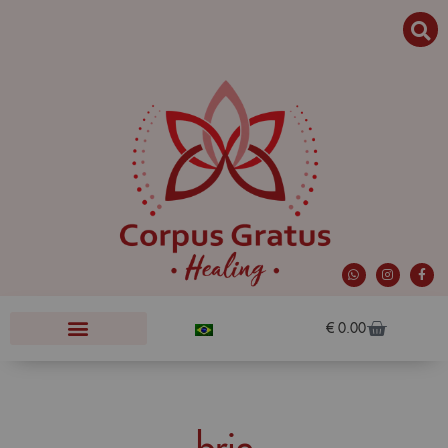
€
0.00
brie