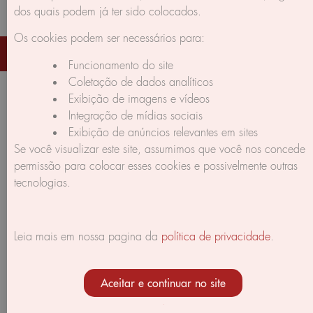
dos quais podem já ter sido colocados.
Os cookies podem ser necessários para:
Corpus Gratus © 2026 All rights reserved | made by Braga's
Creations
Funcionamento do site
Coletação de dados analíticos
Exibição de imagens e vídeos
Integração de mídias sociais
Exibição de anúncios relevantes em sites
Se você visualizar este site, assumimos que você nos concede
permissão para colocar esses cookies e possivelmente outras
tecnologias.
Leia mais em nossa pagina da
política de privacidade
.
Aceitar e continuar no site