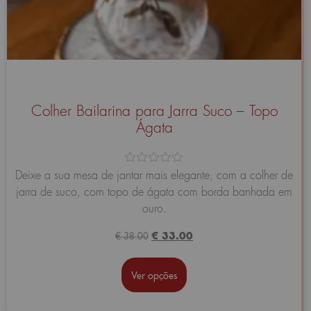
Colher Bailarina para Jarra Suco – Topo
Ágata
Avaliação
Deixe a sua mesa de jantar mais elegante, com a colher de
0
jarra de suco, com topo de ágata com borda banhada em
de
5
ouro.
€
33.00
€
38.00
Ver opções