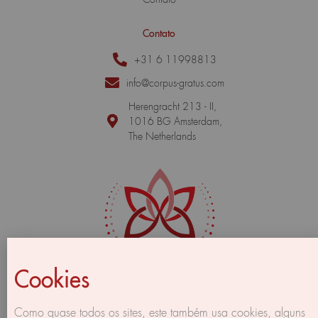
Contato
+31 6 11998813
info@corpus-gratus.com
Herengracht 213 - II,
1016 BG Amsterdam,
The Netherlands
Cookies
Como quase todos os sites, este também usa cookies, alguns