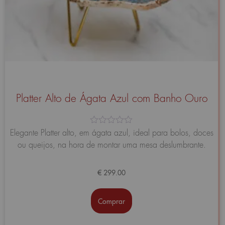
Platter Alto de Ágata Azul com Banho Ouro
Avaliação
Elegante Platter alto, em ágata azul, ideal para bolos, doces
0
ou queijos, na hora de montar uma mesa deslumbrante.
de
5
€
299.00
Comprar