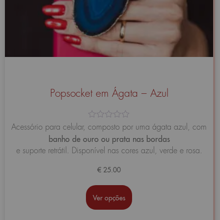
Popsocket em Ágata – Azul
Avaliação
Acessório para celular, composto por uma ágata azul, com
0
banho de ouro ou prata nas bordas
de
5
e suporte retrátil. Disponível nas cores azul, verde e rosa.
€
25.00
Ver opções