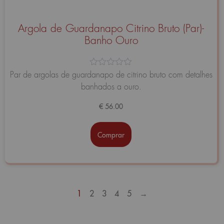
Argola de Guardanapo Citrino Bruto (Par)-
Banho Ouro
Avaliação
Par de argolas de guardanapo de citrino bruto com detalhes
0
banhados a ouro.
de
5
€
56.00
Comprar
1
2
3
4
5
→