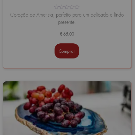
Avaliação
Coração de Ametista, perfeito para um delicado e lindo
0
presente!
de
5
€
65.00
Comprar