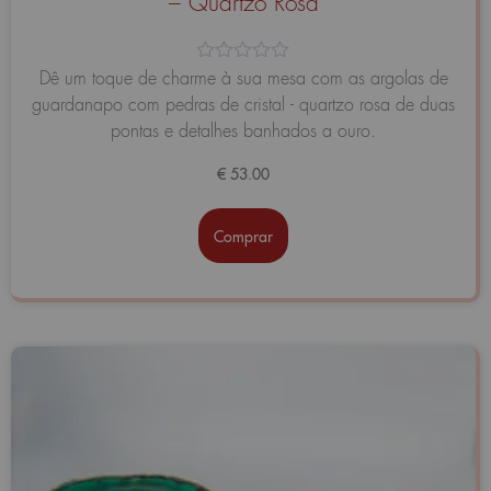
– Quartzo Rosa
Avaliação
Dê um toque de charme à sua mesa com as argolas de
0
guardanapo com pedras de cristal - quartzo rosa de duas
de
5
pontas e detalhes banhados a ouro.
€
53.00
Comprar