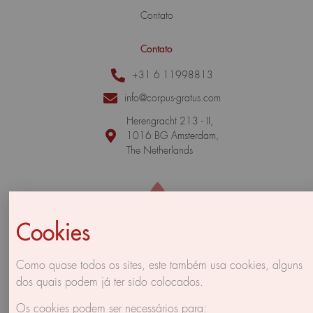
Contato
Contato
+31 6 11998813
info@corpus-gratus.com
Herengracht 213 - II,
1016 BG Amsterdam,
The Netherlands
Cookies
Como quase todos os sites, este também usa cookies, alguns
dos quais podem já ter sido colocados.
Os cookies podem ser necessários para: