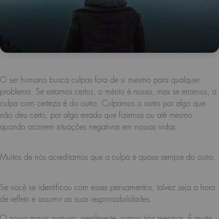
O ser humano busca culpas fora de si mesmo para qualquer
problema. Se estamos certos, o mérito é nosso, mas se erramos, a
culpa com certeza é do outro. Culpamos o outro por algo que
não deu certo, por algo errado que fizemos ou até mesmo
quando ocorrem situações negativas em nossas vidas.
Muitos de nós acreditamos que a culpa é quase sempre do outro.
Se você se identificou com esses pensamentos, talvez seja a hora
de refletir e assumir as suas responsabilidades.
O nosso maior inimigo, geralmente, somos nós mesmos. É muito