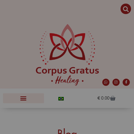
€
0.00
Blog