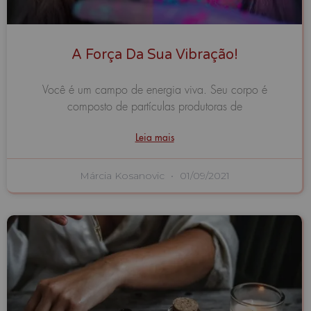
A Força Da Sua Vibração!
Você é um campo de energia viva. Seu corpo é
composto de partículas produtoras de
Leia mais
Márcia Kosanovic
01/09/2021